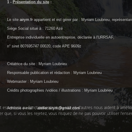
1 -
Présentation du site
:
Le site
airym.fr
appartient et est gérer par : Myriam Loubrieu, représentant
Siège Social situé à : 71260 Azé
Entreprise individuelle en autoentreprise, déclarée à l'URRSAF,
n° siret 807695747 00020, code APE 9609z
Créatrice du site : Myriam
Loubrieu
Responsable publication et rédaction : Myriam
Loubrieu
Webmaster : Myriam
Loubrieu
Crédits photographies /vidéos / illustrations : Myriam
Loubrieu
 essentiels au fonctionnement du site et d’autres nous aident à améliore
Adresse e-mail :
atelier.airym@gmail.com
que, si vous les rejetez, vous risquez de ne pas pouvoir utiliser l’ense