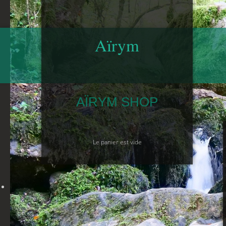
Aïrym
AÏRYM SHOP
Le panier est vide