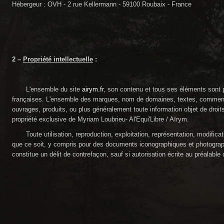
Hébergeur : OVH - 2 rue Kellermann - 59100 Roubaix - France
2 –
Propriété intellectuelle
:
L'ensemble du site
airym.fr
, son contenu et tous ses éléments sont pro
françaises. L'ensemble des marques, nom de domaines, textes, commentai
ouvrages, produits, ou plus généralement toute information objet de droits 
propriété exclusive de Myriam
Loubrieu
- Al'Equi'Libre / Aïrym.
Toute utilisation, reproduction, exploitation, représentation, modificatio
que ce soit, y compris pour des documents iconographiques et photograph
constitue un délit de contrefaçon, sauf si autorisation écrite au préalabl