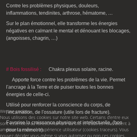
Contre les problèmes physiques, douleurs,
inflammations, tendinites, arthrose, hématome, …
Sur le plan émotionnel, elle transforme les énergies
négatives en calmant le mental et dénouant les blocages,
(angoisses, chagrin, …)
# Bois fossilisé :
Chakra plexus solaire, racine.
Apporte force contre les problèmes de la vie. Permet
l'ancrage à la Terre et de puiser toutes les bonnes
énergies de celle-ci.
Utilisé pour renforcer la conscience du corps, de
We use cookies
l'incarnation, de l'ossature (utile lors de fracture).
Nous utilisons des cookies sur notre site web. Certains d’entre eux
Favorise la croissance physique et intellectuelle, (bon
sont essentiels au fonctionnement du site et d’autres nous aident à
améliorer ce site et l’expérience utilisateur (cookies traceurs). Vous
pour la mémoire).
pouvez décider vous-même si vous autorisez ou non ces cookies.