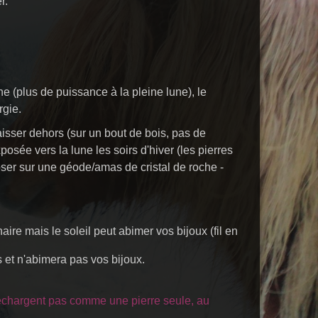
r.
une (plus de puissance à la pleine lune), le
rgie.
aisser dehors (sur un bout de bois, pas de
posée vers la lune les soirs d'hiver (les pierres
oser
sur une géode/amas de cristal de roche -
aire mais le soleil peut abimer vos bijoux (fil en
s et
n'abimera pas vos bijoux.
 rechargent pas comme une pierre seule, au