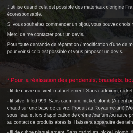
J'utilise quand cela est possible des matériaux d'origine 
écoresponsable.
Si vous souhaitez commander un bijou, vous pouvez choisir 
Merci de me contacter pour un devis.
Pour toute demande de réparation / modification d'une de 
pour voir si cela est possible et vous proposer un devis.
* Pour la réalisation des pendentifs, bracelets, bo
- fil de cuivre nu, vieilli naturellement. Sans cadmium, nick
- fil silver filled 999. Sans cadmium, nickel, plomb (Argen
chaud sur une base de cuivre. Produit au Royaume-uni) (Votr
sous l'eau et lors d'application de crème /parfum /ou autre pro
au contact de produits abrasifs il
laissera apparaitre des tein
- fil de cuivre plaqué argent. Sans cadmium, nickel, plomb. (