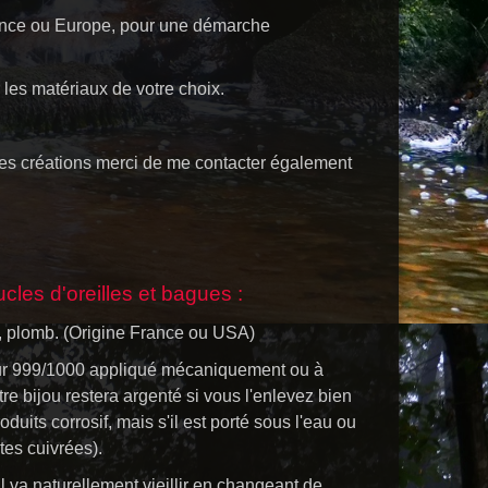
France ou Europe, pour une démarche
les matériaux de votre choix.
mes créations merci de me contacter également
ucles d'oreilles et bagues :
el, plomb. (Origine France ou USA)
t pur 999/1000 appliqué mécaniquement ou à
e bijou restera argenté si vous l'enlevez bien
duits corrosif, mais s'il est porté sous l'eau ou
tes cuivrées).
Il va naturellement vieillir en changeant de