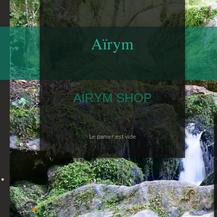
Aïrym
AÏRYM SHOP
Le panier est vide