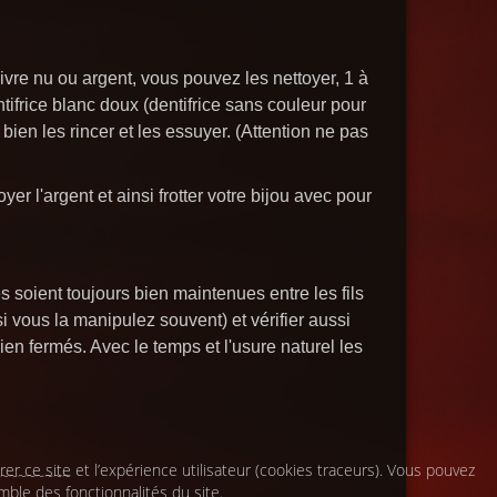
cuivre nu ou argent, vous pouvez les nettoyer, 1 à
tifrice blanc doux (dentifrice sans couleur pour
 bien les rincer et les essuyer. (Attention ne pas
oyer l'argent et ainsi frotter votre bijou avec pour
s soient toujours bien maintenues entre les fils
si vous la manipulez souvent) et vérifier aussi
ien fermés. Avec le temps et l'usure naturel les
r ce site et l’expérience utilisateur (cookies traceurs). Vous pouvez
~~~~~~~~
mble des fonctionnalités du site.