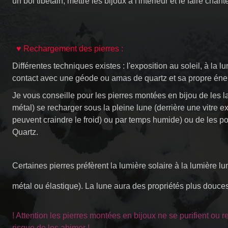
un bol tibétain, mettre les bijoux à l'intérieur et le faire chante
♥ Rechargement des pierres :
Différentes techniques existes : l'exposition au soleil, à la l
contact avec une géode ou amas de quartz et sa propre éne
Je vous conseille pour les pierres montées en bijou de les l
métal) se recharger sous la pleine lune (derrière une vitre ex
peuvent craindre le froid) ou par temps humide) ou de les p
Quartz.
Certaines pierres préfèrent la lumière solaire à la lumière lun
métal ou élastique). La lune aura des propriétés plus douce
! Attention les pierres montées en bijoux ne se purifient ou
risque de les abimer !