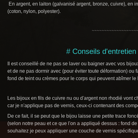
En argent, en laiton (galvanisé argent, bronze, cuivre), en in
(coton, nylon, polyester).
~~~~~~~~~~~~~~~~~~
# Conseils d'entretien 
Il est conseillé de ne pas se laver ou baigner avec vos bijoux
et de ne pas dormir avec (pour éviter toute déformation) ou 
fond de teint ou crèmes pour le corps qui peuvent abîmer le bij
Les bijoux en fils de cuivre nu ou d'argent non rhodié vont 
car j
e n'applique pas de vernis, ceux-ci contenant des compo
De ce fait, il se peut que le bijou laisse une petite trace fonc
(selon notre peau et ce que l'on a appliqué dessus : fond de t
souhaitez je peux appliquer une couche de vernis spécifiq