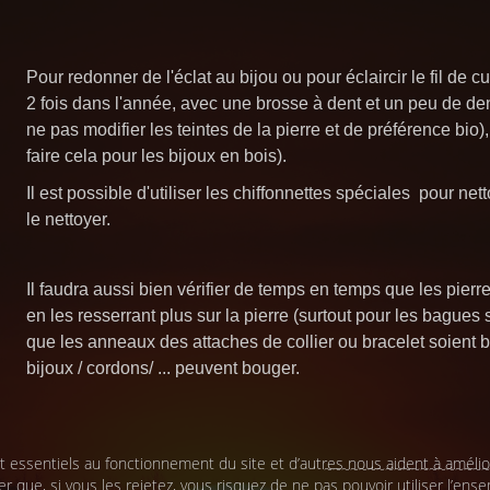
Pour redonner de l'éclat au bijou ou pour éclaircir le fil de 
2 fois dans l'année, avec une brosse à dent et un peu de den
ne pas modifier les teintes de la pierre et de préférence bio),
faire cela pour les bijoux en bois).
Il est possible d'utiliser les chiffonnettes spéciales pour nett
le nettoyer.
Il faudra aussi bien vérifier de temps en temps que les pierre
en les resserrant plus sur la pierre (surtout pour les bagues 
que les anneaux des attaches de collier ou bracelet soient b
bijoux / cordons/ ... peuvent bouger.
 essentiels au fonctionnement du site et d’autres nous aident à améliore
~~~~~~~~~~~~~~~~~~~
que, si vous les rejetez, vous risquez de ne pas pouvoir utiliser l’ense