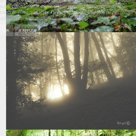
améliorer ce site et l’expérience utilisateur (cookies traceurs). Vous
pouvez décider vous-même si vous autorisez ou non ces cookies.
Merci de noter que, si vous les rejetez, vous risquez de ne pas pouvoir
utiliser l’ensemble des fonctionnalités du site.
OK
JE REFUSE