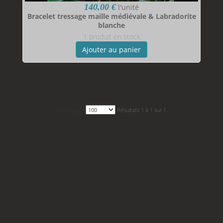
140,00 €
l'unité
Bracelet tressage maille médiévale & Labradorite
blanche
1 produit en stock
Ajouter au panier
Affichage #
Résultats 1 à 1 sur 1