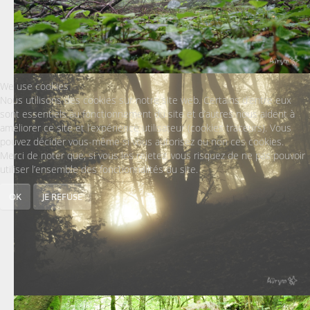
We use cookies
Nous utilisons des cookies sur notre site web. Certains d’entre eux
sont essentiels au fonctionnement du site et d’autres nous aident à
améliorer ce site et l’expérience utilisateur (cookies traceurs). Vous
pouvez décider vous-même si vous autorisez ou non ces cookies.
Merci de noter que, si vous les rejetez, vous risquez de ne pas pouvoir
utiliser l’ensemble des fonctionnalités du site.
OK
JE REFUSE