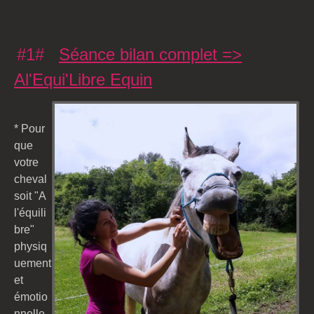
#1#
Séance bilan complet =>
Al'Equi'Libre Equin
* Pour
que
votre
cheval
soit "A
l'équili
bre"
physiq
uement
et
émotio
nnelle