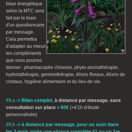
bilan énergétique
selon la MTC sera
fait par le biais
d'un questionnaire
par message.
Cela permettra
d'adapter au mieux
les compléments
que vous pourrez
donner : pharmacopée chinoise, phyto-aromathérapie,
hydrolathérapie, gemmothérapie, élixirs floraux, élixirs de
cristaux,
hygiène alimentaire et du lieu de vie.
#9.a
-> Bilan complet,
à distance par message
, sans
consultation sur place
= 60€
(+d'1h d'étude
personnalisée)
#9.b
->
à distance par message
,
pour un suivi dans
les 2 mois après une séance complète #1 ou un 1er