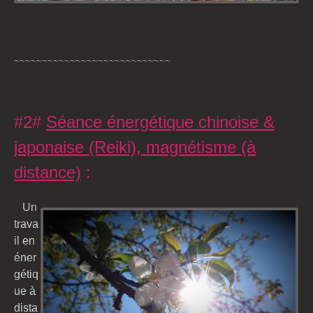
~~~~~~~~~~~~~~~~~~~~~~~~~~~~
#2#
Séance énergétique chinoise &
japonaise (Reiki), magnétisme (à
distance)
:
Un
trava
il en
éner
gétiq
ue à
dista