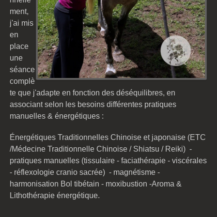
ment,
j'ai mis
en
place
une
séance
complè
te que j'adapte en fonction des déséquilibres,
en
associant selon les besoins
différentes
pratiques
manuelles & énergétiques :
Énergétiques Traditionnelles Chinoise et japonaise (ETC
/Médecine Traditionnelle Chinoise / Shiatsu
/ Reiki) -
pratiques manuelles (tissulaire - faciathérapie
- viscérales
-
réflexologie cranio sacrée) - magnétisme -
harmonisation Bol tibétain - moxibustion -Aroma &
Lithothérapie énergétique.